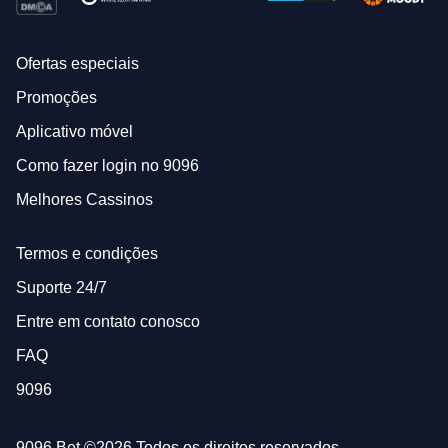
Ofertas especiais
Promoções
Aplicativo móvel
Como fazer login no 9096
Melhores Cassinos
Termos e condições
Suporte 24/7
Entre em contato conosco
FAQ
9096
9096 Bet ©2026 Todos os direitos reservados.