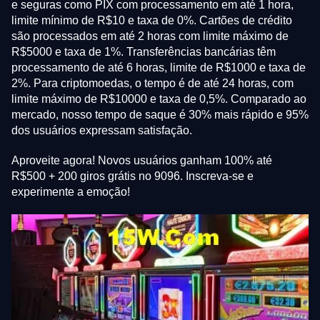
e seguras como PIX com processamento em até 1 hora,
limite mínimo de R$10 e taxa de 0%. Cartões de crédito
são processados em até 2 horas com limite máximo de
R$5000 e taxa de 1%. Transferências bancárias têm
processamento de até 6 horas, limite de R$1000 e taxa de
2%. Para criptomoedas, o tempo é de até 24 horas, com
limite máximo de R$10000 e taxa de 0,5%. Comparado ao
mercado, nosso tempo de saque é 30% mais rápido e 95%
dos usuários expressam satisfação.
Aproveite agora! Novos usuários ganham 100% até
R$500 + 200 giros grátis no 9096. Inscreva-se e
experimente a emoção!