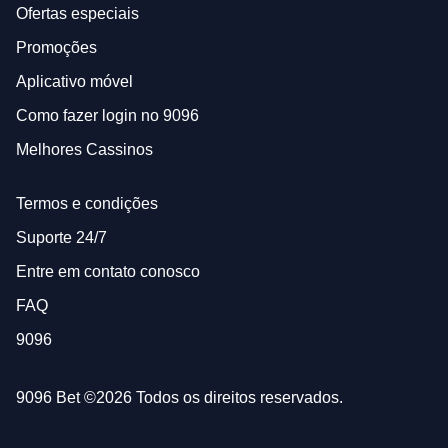
Ofertas especiais
Promoções
Aplicativo móvel
Como fazer login no 9096
Melhores Cassinos
Termos e condições
Suporte 24/7
Entre em contato conosco
FAQ
9096
9096 Bet ©2026 Todos os direitos reservados.